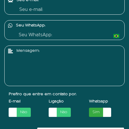
Seu e-mail:
Seu WhatsApp:
Mensagem:
Prefiro que entre em contato por:
E-mail
Ligação
Whatsapp
Sim
Não
Sim
Não
Sim
Não