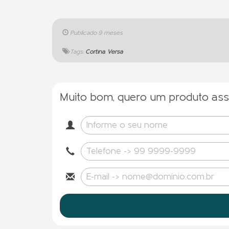
Publicado
9 meses
Tags:
Cortina
,
Versa
Muito bom, quero um produto as