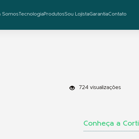
 Somos
Tecnologia
Produtos
Sou Lojista
Garantia
Contato
724 visualizações
Conheça a
Cort